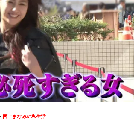
・
西上まなみの私生活
…