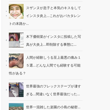
スザンヌが息子と本気のキスをして
インスタ炎上…これがおバカタレン
トの末路か…
木下優樹菜がインスタに投稿した写
真が大炎上…即削除する事態に…
人間が経験しうる至上最悪の痛み１
５選…どんな人間でも経験する可能
性がある？
世界最強のフレックステープが凄す
ぎる…間違いなく世界最強だった…
世界一混雑した楽園の小島の秘密…