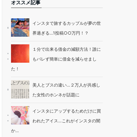
オススメ記事
インスタで旅するカップルが夢の世
界過ぎる…1投稿○○万円！？
１分で出来る借金の減額方法！誰に
もバレず簡単に借金を減らせまし
た！
美人とブスの違い…２万人が共感し
た女性のホンネが話題に
インスタにアップするためだけに買
われたアイス…これがインスタの闇
か…