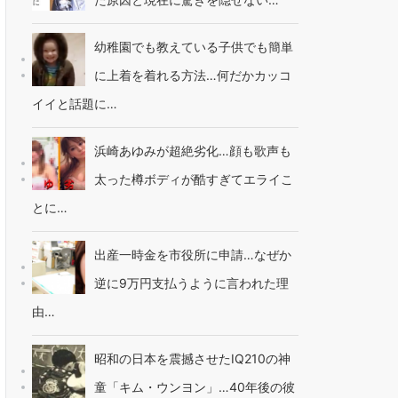
幼稚園でも教えている子供でも簡単
に上着を着れる方法…何だかカッコ
イイと話題に…
浜崎あゆみが超絶劣化…顔も歌声も
太った樽ボディが酷すぎてエライこ
とに…
出産一時金を市役所に申請…なぜか
逆に9万円支払うように言われた理
由…
昭和の日本を震撼させたIQ210の神
童「キム・ウンヨン」…40年後の彼