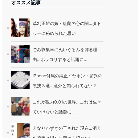
オススメ記事
草刈正雄の娘・紅蘭の心の闇…タト
ゥーに秘められた思い
ごみ収集車にぬいぐるみを飾る理
由…ホッコリすると話題に…
iPhone付属の純正イヤホン・驚異の
裏技３選…意外と知られてない？
これが視力0.01の世界…これは生き
ていけないと話題に…
えなりかずきの干された現在…消え
た原因と現在に驚きを隠せない…