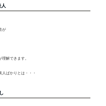
美人
性が
が理解できます。
美人ばかりとは・・・
し