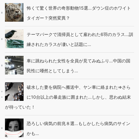
怖くて驚く世界の奇形動物15選…ダウン症のホワイト
タイガー？突然変異？
テーマパークで清掃員として雇われた6羽のカラス…訓
練されたカラスが凄いと話題に…
車に跳ねられた女性を全員が見てみぬふり…中国の国
民性に唖然としてしまう…
破水した妻を病院へ搬送中、ヤン車に絡まれた⇒さら
に10台以上の暴走族に囲まれた…しかし、思わぬ結末
が待っていた！
恐ろしい病気の前兆８選…もしかしたら病気のサイン
かも…