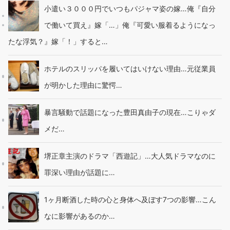
小遣い３０００円でいつもパジャマ姿の嫁…俺『自分
で働いて買え』嫁「…」俺『可愛い服着るようになっ
たな浮気？』嫁「！」すると…
ホテルのスリッパを履いてはいけない理由…元従業員
が明かした理由に驚愕…
暴言騒動で話題になった豊田真由子の現在…こりゃダ
メだ…
堺正章主演のドラマ「西遊記」…大人気ドラマなのに
罪深い理由が話題に…
1ヶ月断酒した時の心と身体へ及ぼす7つの影響…こん
なに影響があるのか…