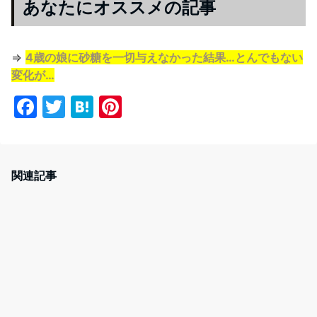
あなたにオススメの記事
⇒
4歳の娘に砂糖を一切与えなかった結果…とんでもない
変化が…
F
T
H
Pi
a
w
at
nt
c
itt
e
er
e
er
n
e
関連記事
b
a
st
o
o
k