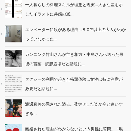
一人暮らしの料理スキルが理想と現実…大きな差を示
したイラストに共感の嵐…
エレベーターに鏡がある理由…８０%以上の大人がわか
っていなかった…
カンニング竹山さんが亡き相方・中島さんへ送った最
後の言葉…涙腺崩壊だと話題に…
タクシーの利用で起きた衝撃体験…女性は特に注意が
必要だと話題に…
渡辺直美の隠された過去…激やせした姿が今と違いす
ぎる…
離婚された理由がわからないという男性に質問…「燃