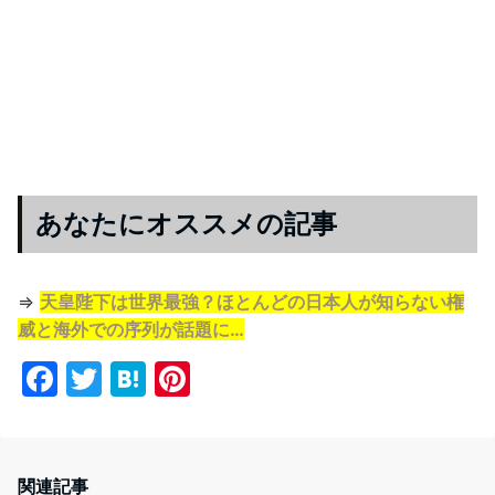
あなたにオススメの記事
⇒
天皇陛下は世界最強？ほとんどの日本人が知らない権
威と海外での序列が話題に…
F
T
H
Pi
a
w
at
nt
c
itt
e
er
e
er
n
e
関連記事