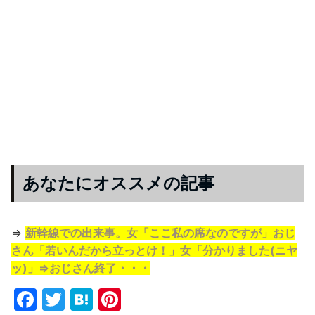
あなたにオススメの記事
⇒
新幹線での出来事。女「ここ私の席なのですが」おじ
さん「若いんだから立っとけ！」女「分かりました(ニヤ
ッ)」⇒おじさん終了・・・
F
T
H
Pi