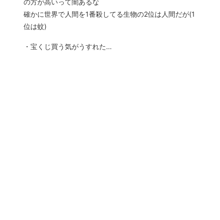
の方が高いって闇あるな
確かに世界で人間を1番殺してる生物の2位は人間だが(1
位は蚊)
・宝くじ買う気がうすれた…