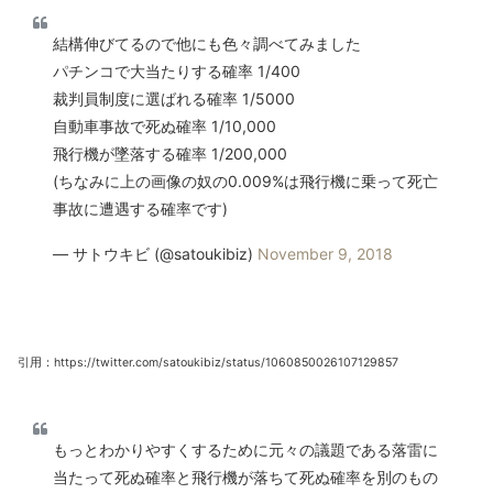
結構伸びてるので他にも色々調べてみました
パチンコで大当たりする確率 1/400
裁判員制度に選ばれる確率 1/5000
自動車事故で死ぬ確率 1/10,000
飛行機が墜落する確率 1/200,000
(ちなみに上の画像の奴の0.009%は飛行機に乗って死亡
事故に遭遇する確率です)
— サトウキビ (@satoukibiz)
November 9, 2018
引用：https://twitter.com/satoukibiz/status/1060850026107129857
もっとわかりやすくするために元々の議題である落雷に
当たって死ぬ確率と飛行機が落ちて死ぬ確率を別のもの