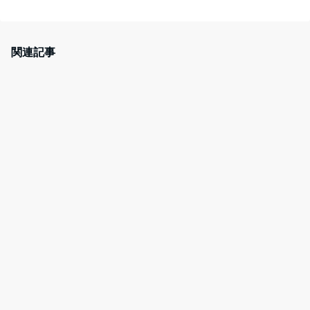
a
w
at
nt
c
itt
e
er
e
er
n
e
関連記事
b
a
st
o
o
k