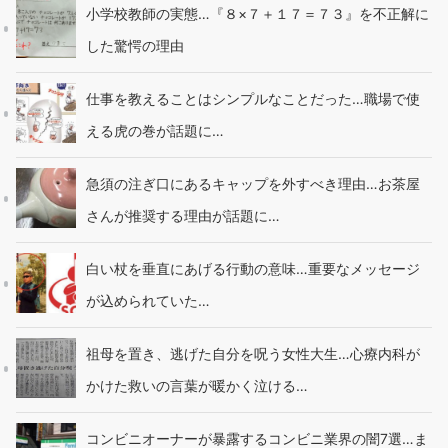
小学校教師の実態…『８×７＋１７＝７３』を不正解に
した驚愕の理由
仕事を教えることはシンプルなことだった…職場で使
える虎の巻が話題に…
急須の注ぎ口にあるキャップを外すべき理由…お茶屋
さんが推奨する理由が話題に…
白い杖を垂直にあげる行動の意味…重要なメッセージ
が込められていた…
祖母を置き、逃げた自分を呪う女性大生…心療内科が
かけた救いの言葉が暖かく泣ける…
コンビニオーナーが暴露するコンビニ業界の闇7選…ま