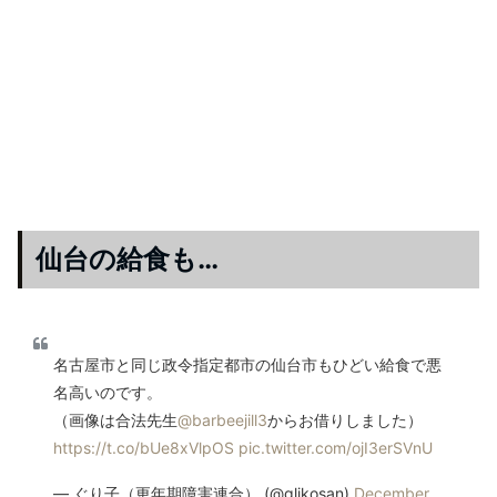
仙台の給食も…
名古屋市と同じ政令指定都市の仙台市もひどい給食で悪
名高いのです。
（画像は合法先生
@barbeejill3
からお借りしました）
https://t.co/bUe8xVlpOS
pic.twitter.com/ojI3erSVnU
— ぐり子（更年期障害連合） (@glikosan)
December