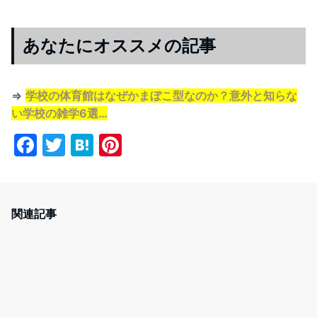
あなたにオススメの記事
⇒
学校の体育館はなぜかまぼこ型なのか？意外と知らな
い学校の雑学6選…
F
T
H
Pi
a
w
at
nt
c
itt
e
er
e
er
n
e
関連記事
b
a
st
o
o
k