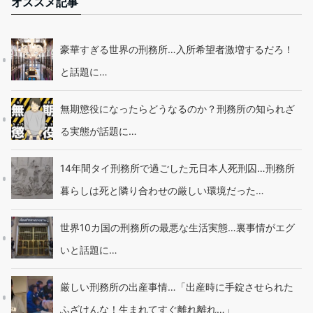
オススメ記事
豪華すぎる世界の刑務所…入所希望者激増するだろ！
と話題に…
無期懲役になったらどうなるのか？刑務所の知られざ
る実態が話題に…
14年間タイ刑務所で過ごした元日本人死刑囚…刑務所
暮らしは死と隣り合わせの厳しい環境だった…
世界10カ国の刑務所の最悪な生活実態…裏事情がエグ
いと話題に…
厳しい刑務所の出産事情…「出産時に手錠させられた
ふざけんな！生まれてすぐ離れ離れ…」