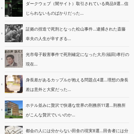
ダークウェブ（闇サイト）取引されている商品9選…信
じられないものばかりだった…
証拠の捏造で死刑となった松山事件…逮捕された斎藤
幸夫の人生が辛すぎる…
光市母子殺害事件で死刑確定になった大月(福田)孝行の
現在…
身長差があるカップルが抱える問題点4選…理想の身長
差は意外と大変だった…
ホテル並みに贅沢で快適な世界の刑務所11選…刑務所
がこんな贅沢でいいのか…
都会の人には分からない田舎の現実8選…田舎者には分