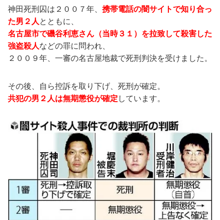
神田死刑囚は２００７年、
携帯電話の闇サイトで知り合っ
た男２人
とともに、
名古屋市で磯谷利恵さん（当時３１）を拉致して殺害した
強盗殺人
などの罪に問われ、
２００９年、一審の名古屋地裁で死刑判決を受けました。
その後、自ら控訴を取り下げ、死刑が確定。
共犯の男２人は無期懲役が確定
しています。