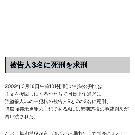
被告人3名に死刑を求刑
2009年3月18日午前10時開廷の判決公判では
主文を後回しにするかたちで同日正午過ぎに
強盗殺人罪の主犯格の被告人BとCの2名に死刑、
強盗強姦未遂罪の主犯であるAには無期懲役の地裁判決が
言い渡された。
なお、無期懲役が言い渡された理由として判決によれば