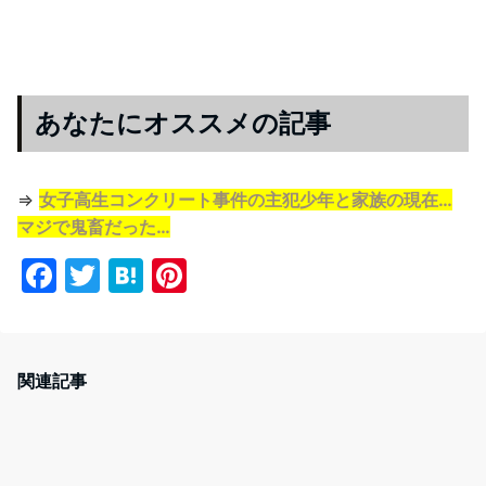
あなたにオススメの記事
⇒
女子高生コンクリート事件の主犯少年と家族の現在…
マジで鬼畜だった…
F
T
H
Pi
a
w
at
nt
c
itt
e
er
e
er
n
e
関連記事
b
a
st
o
o