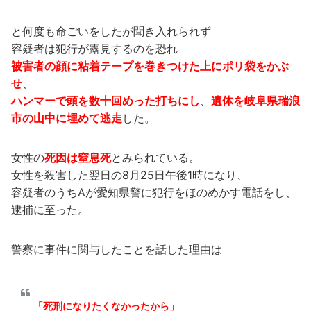
と何度も命ごいをしたが聞き入れられず
容疑者は犯行が露見するのを恐れ
被害者の顔に粘着テープを巻きつけた上にポリ袋をかぶ
せ
、
ハンマーで頭を数十回めった打ちにし
、
遺体を岐阜県瑞浪
市の山中に埋めて逃走
した。
女性の
死因は窒息死
とみられている。
女性を殺害した翌日の8月25日午後1時になり、
容疑者のうちAが愛知県警に犯行をほのめかす電話をし、
逮捕に至った。
警察に事件に関与したことを話した理由は
「死刑になりたくなかったから」