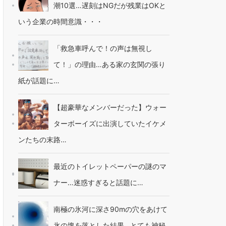
潮10選…遅刻はNGだが残業はOKと
いう企業の時間意識・・・
「救急車呼んで！の声は無視し
て！」の理由…ある家の玄関の張り
紙が話題に…
【超豪華なメンバーだった】ウォー
ターボーイズに出演していたイケメ
ンたちの末路…
最近のトイレットペーパーの謎のマ
ナー…迷惑すぎると話題に…
南極の氷河に深さ90mの穴をあけて
氷の塊を落とした結果…とても神秘