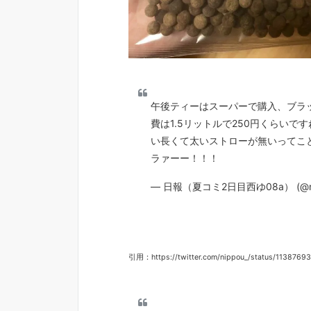
午後ティーはスーパーで購入、ブラ
費は1.5リットルで250円くらい
い長くて太いストローが無いってこ
ラァーー！！！
— 日報（夏コミ2日目西ゆ08a） (@ni
引用：https://twitter.com/nippou_/status/113876