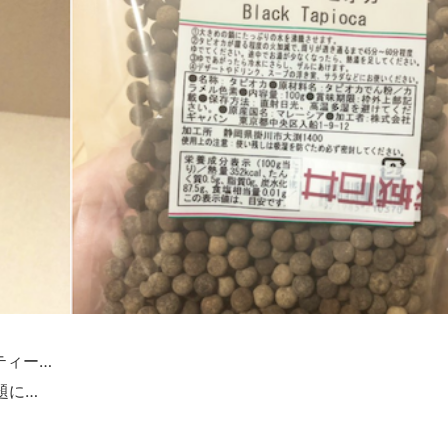
ティー…
題に…