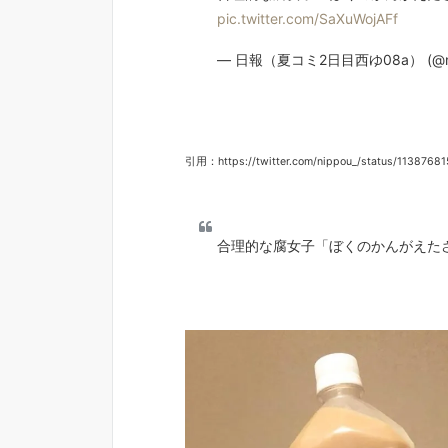
pic.twitter.com/SaXuWojAFf
— 日報（夏コミ2日目西ゆ08a） (@ni
引用：https://twitter.com/nippou_/status/113876
合理的な腐女子「ぼくのかんがえたさ