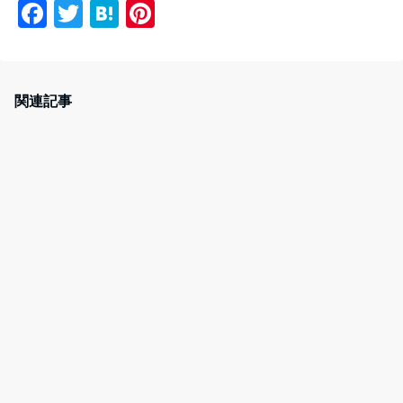
F
T
H
Pi
a
w
at
nt
c
itt
e
er
e
er
n
e
関連記事
b
a
st
o
o
k