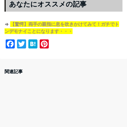
あなたにオススメの記事
⇒
【驚愕】両手の親指に息を吹きかけてみて！ガチでト
ンデモナイことになります・・・
F
T
H
Pi
a
w
at
nt
c
itt
e
er
e
er
n
e
関連記事
b
a
st
o
o
k