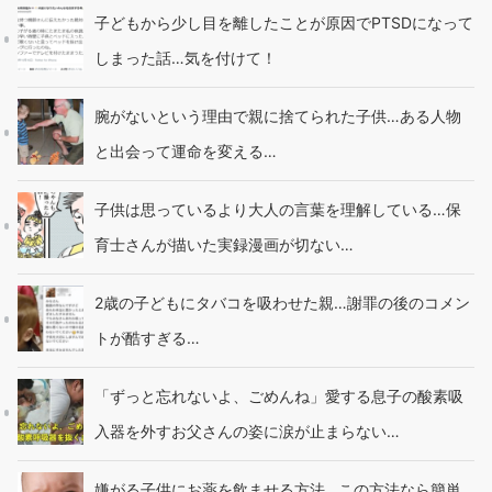
子どもから少し目を離したことが原因でPTSDになって
しまった話…気を付けて！
腕がないという理由で親に捨てられた子供…ある人物
と出会って運命を変える…
子供は思っているより大人の言葉を理解している…保
育士さんが描いた実録漫画が切ない…
2歳の子どもにタバコを吸わせた親…謝罪の後のコメン
トが酷すぎる…
「ずっと忘れないよ、ごめんね」愛する息子の酸素吸
入器を外すお父さんの姿に涙が止まらない…
嫌がる子供にお薬を飲ませる方法…この方法なら簡単