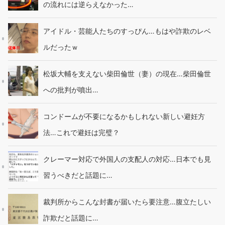
の流れには逆らえなかった…
アイドル・芸能人たちのすっぴん…もはや詐欺のレベ
ルだったｗ
松坂大輔を支えない柴田倫世（妻）の現在…柴田倫世
への批判が噴出…
コンドームが不要になるかもしれない新しい避妊方
法…これで避妊は完璧？
クレーマー対応で外国人の支配人の対応…日本でも見
習うべきだと話題に…
裁判所からこんな封書が届いたら要注意…腹立たしい
詐欺だと話題に…