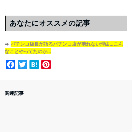
あなたにオススメの記事
⇒
パチンコ店長が語るパチンコ店が潰れない理由…こん
なことやってたのか…
F
T
H
Pi
a
w
at
nt
c
itt
e
er
e
er
n
e
関連記事
b
a
st
o
o
k