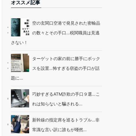
オススメ記事
空の玄関口空港で発見された密輸品
の数々とその手口…税関職員は見逃
さない！
ターゲットの家の前に勝手にボック
スを設置…怖すぎる窃盗の手口が話
題に…
巧妙すぎるATM詐欺の手口９選…こ
れは知らないと騙される…
新幹線の指定席を巡るトラブル…非
常識な言い訳に誰もが唖然…