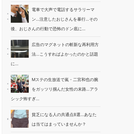
電車で大声で電話するサラリーマ
ン…注意したおじさんを暴行…その
後、おじさんの行動で恐怖のドン底に…
広告のマグネットの斬新な再利用方
法…こうすればよかったのかと話題
に…
Mステの生放送で嵐・二宮和也の腕
をガッツリ掴んだ女性の末路…アラ
シック怖すぎ…
貧乏になる人の共通点8選…あなた
は当てはまっていませんか？