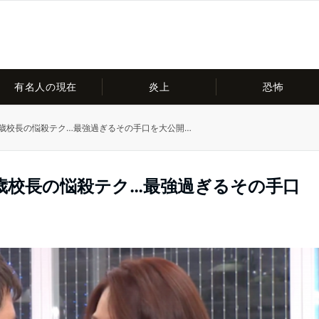
有名人の現在
炎上
恐怖
5歳校長の悩殺テク…最強過ぎるその手口を大公開…
歳校長の悩殺テク…最強過ぎるその手口