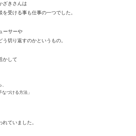
かざきさんは
談を受ける事も仕事の一つでした。
ューサーや
どう切り返すのかというもの。
活かして
ら、
手なづける方法」
われていました。