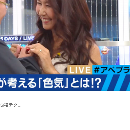
悩殺テク…