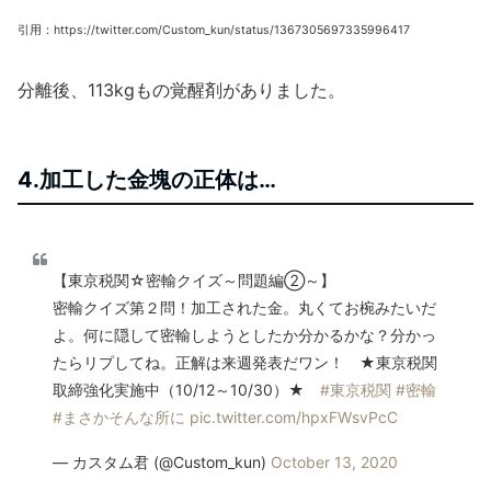
引用：https://twitter.com/Custom_kun/status/1367305697335996417
分離後、113kgもの覚醒剤がありました。
4.加工した金塊の正体は…
【東京税関☆密輸クイズ～問題編②～】
密輸クイズ第２問！加工された金。丸くてお椀みたいだ
よ。何に隠して密輸しようとしたか分かるかな？分かっ
たらリプしてね。正解は来週発表だワン！ ★東京税関
取締強化実施中（10/12～10/30）★
#東京税関
#密輸
#まさかそんな所に
pic.twitter.com/hpxFWsvPcC
— カスタム君 (@Custom_kun)
October 13, 2020