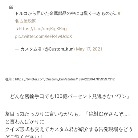
トルコから届いた金属部品の中には驚くべきものが…
#
名古屋税関
→
https://t.co/dmjKqjKKcg
pic.twitter.com/leFR4wDdoX
— カスタム君 (@Custom_kun)
May 17, 2021
引用：https://twitter.com/Custom_kun/status/1394223047859597312
「どんな密輸手口でも100億パーセント見逃さないワン」
茶目っ気たっぷりに言いながらも、「絶対逃がさんぞ…」
と言わんばかりに
クイズ形式も交えてカスタム君が紹介する告発現場をどう
ぞご覧ください！