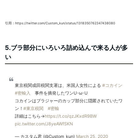
引用：https://twitter.com/Custom_kun/status/1318350762347438080
5.ブラ部分にいろいろ詰め込んで来る人が多
い
東京税関成田税関支署は、米国人女性による
#コカイン
#密輸入
事件を摘発したワンU･ω･U
コカインはブラジャーのカップ部分に隠匿されていたワ
ン！
#東京税関
#密輸
詳細はこちら→
https://t.co/qzJKxdR9BW
pic.twitter.com/J8yeAWfSKN
— カスタム君 (@Custom_kun)
March 25, 2020