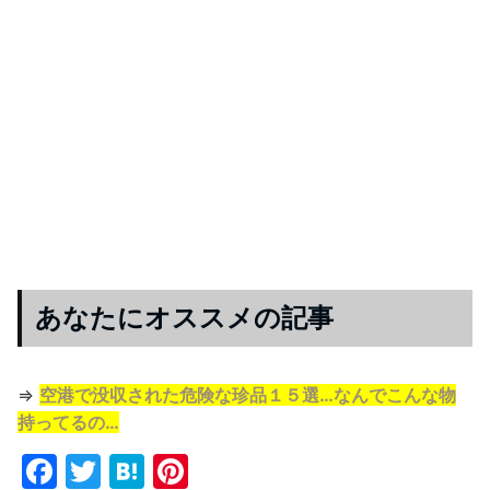
あなたにオススメの記事
⇒
空港で没収された危険な珍品１５選…なんでこんな物
持ってるの…
F
T
H
Pi