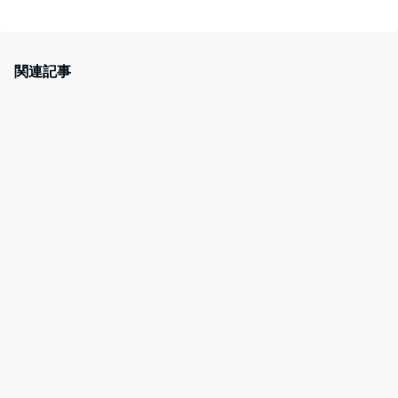
a
w
at
nt
c
itt
e
er
e
er
n
e
関連記事
b
a
st
o
o
k