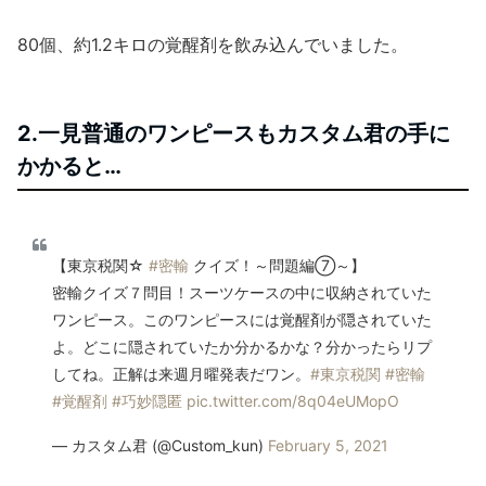
80個、約1.2キロの覚醒剤を飲み込んでいました。
2.一見普通のワンピースもカスタム君の手に
かかると…
【東京税関☆
#密輸
クイズ！～問題編⑦～】
密輸クイズ７問目！スーツケースの中に収納されていた
ワンピース。このワンピースには覚醒剤が隠されていた
よ。どこに隠されていたか分かるかな？分かったらリプ
してね。正解は来週月曜発表だワン。
#東京税関
#密輸
#覚醒剤
#巧妙隠匿
pic.twitter.com/8q04eUMopO
— カスタム君 (@Custom_kun)
February 5, 2021