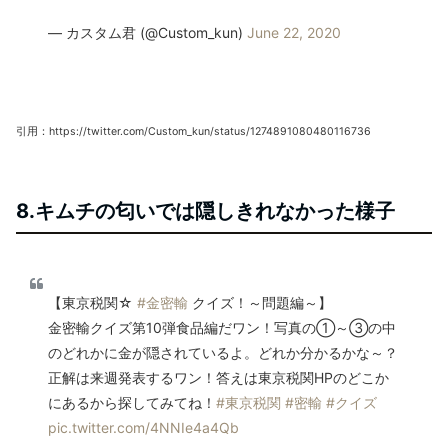
— カスタム君 (@Custom_kun)
June 22, 2020
引用：https://twitter.com/Custom_kun/status/1274891080480116736
8.キムチの匂いでは隠しきれなかった様子
【東京税関☆
#金密輸
クイズ！～問題編～】
金密輸クイズ第10弾食品編だワン！写真の①～③の中
のどれかに金が隠されているよ。どれか分かるかな～？
正解は来週発表するワン！答えは東京税関HPのどこか
にあるから探してみてね！
#東京税関
#密輸
#クイズ
pic.twitter.com/4NNIe4a4Qb