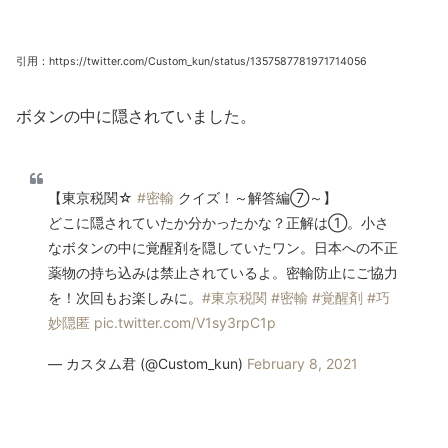
引用：https://twitter.com/Custom_kun/status/1357587781971714056
ボタンの中に隠されていました。
【東京税関☆
#密輸
クイズ！～解答編⑦～】
どこに隠されていたか分かったかな？正解は①。小さ
なボタンの中に覚醒剤を隠していたワン。日本への不正
薬物の持ち込みは禁止されているよ。密輸防止にご協力
を！次回もお楽しみに。
#東京税関
#密輸
#覚醒剤
#巧
妙隠匿
pic.twitter.com/V1sy3rpC1p
— カスタム君 (@Custom_kun)
February 8, 2021