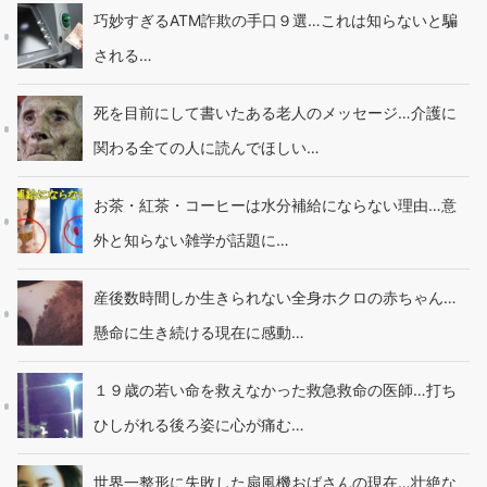
巧妙すぎるATM詐欺の手口９選…これは知らないと騙
される…
死を目前にして書いたある老人のメッセージ…介護に
関わる全ての人に読んでほしい…
お茶・紅茶・コーヒーは水分補給にならない理由…意
外と知らない雑学が話題に…
産後数時間しか生きられない全身ホクロの赤ちゃん…
懸命に生き続ける現在に感動…
１９歳の若い命を救えなかった救急救命の医師…打ち
ひしがれる後ろ姿に心が痛む…
世界一整形に失敗した扇風機おばさんの現在…壮絶な