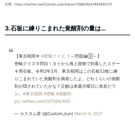
引用：https://twitter.com/Custom_kun/status/1358625247893680131
3.石板に練りこまれた覚醒剤の量は…
【東京税関☆
#密輸クイズ
！～問題編⑨～】
密輸クイズ９問目！タイから海上貨物で到着したステー
キ用石板。令和2年3月、東京税関はこの石板52枚に練
りこまれていた覚醒剤を摘発したよ。どれくらいの覚醒
剤が隠されていたかな？正解は来週月曜日に発表だワ
ン。
#東京税関
#密輸
#覚醒剤
pic.twitter.com/CDTslHcAVD
— カスタム君 (@Custom_kun)
March 4, 2021