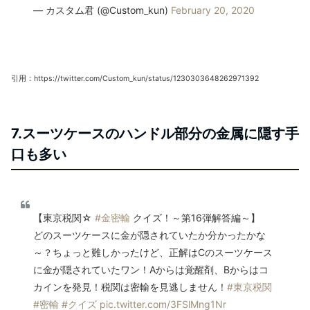
— カスタム君 (@Custom_kun)
February 20, 2020
引用：https://twitter.com/Custom_kun/status/1230303648262971392
7.スーツケースのハンドル部分の金属に隠す手
口も多い
【東京税関☆
#金密輸
クイズ！～第16弾解答編～】
どのスーツケースに金が隠されていたか分かったかな
～？ちょっと難しかったけど、正解はCのスーツケース
に金が隠されていたワン！Aからは覚醒剤、Bからはコ
カインを発見！税関は密輸を見逃しません！
#東京税関
#密輸
#クイズ
pic.twitter.com/3FSlMng1Nr