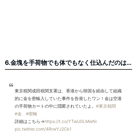
6.金塊を手荷物でも体でもなく仕込んだのは…
東京税関成田税関支署は、香港から韓国を経由して組織
的に金を密輸入していた事件を告発したワン！金は空港
の手荷物カートの中に隠匿されていたよ。
#東京税関
#金
#密輸
詳細はこちら→
https://t.co/YTwU0LMwNi
pic.twitter.com/4RrwYJ2Ck1