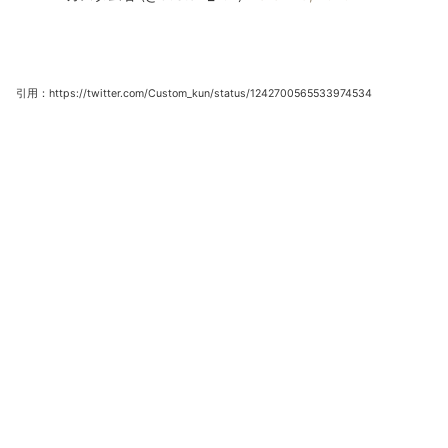
引用：https://twitter.com/Custom_kun/status/1242700565533974534