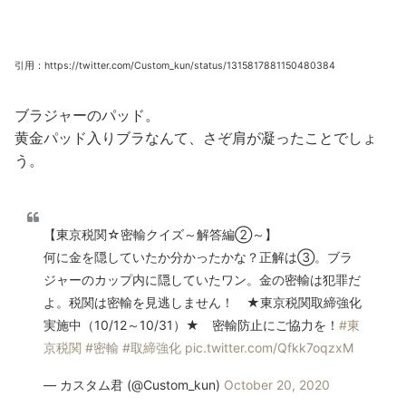
引用：https://twitter.com/Custom_kun/status/1315817881150480384
ブラジャーのパッド。
黄金パッド入りブラなんて、さぞ肩が凝ったことでしょ
う。
【東京税関☆密輸クイズ～解答編②～】
何に金を隠していたか分かったかな？正解は③。ブラ
ジャーのカップ内に隠していたワン。金の密輸は犯罪だ
よ。税関は密輸を見逃しません！ ★東京税関取締強化
実施中（10/12～10/31）★ 密輸防止にご協力を！
#東
京税関
#密輸
#取締強化
pic.twitter.com/Qfkk7oqzxM
— カスタム君 (@Custom_kun)
October 20, 2020