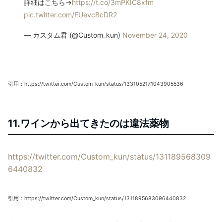
詳細はこちら→
https://t.co/3mPKIC8xfm
pic.twitter.com/EUevcBcDR2
— カスタム君 (@Custom_kun)
November 24, 2020
引用：https://twitter.com/Custom_kun/status/1331052171043905536
11.ワインから出てきたのは違法薬物
https://twitter.com/Custom_kun/status/131189568309
6440832
引用：https://twitter.com/Custom_kun/status/1311895683096440832