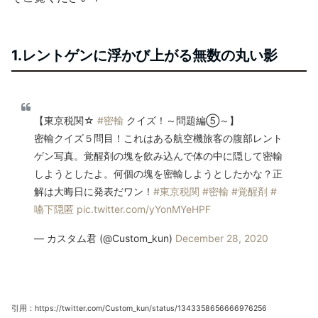
1.レントゲンに浮かび上がる無数の丸い影
【東京税関☆
#密輸
クイズ！～問題編⑤～】
密輸クイズ５問目！これはある航空機旅客の腹部レント
ゲン写真。覚醒剤の塊を飲み込んで体の中に隠して密輸
しようとしたよ。何個の塊を密輸しようとしたかな？正
解は大晦日に発表だワン！
#東京税関
#密輸
#覚醒剤
#
嚥下隠匿
pic.twitter.com/yYonMYeHPF
— カスタム君 (@Custom_kun)
December 28, 2020
引用：https://twitter.com/Custom_kun/status/1343358656666976256