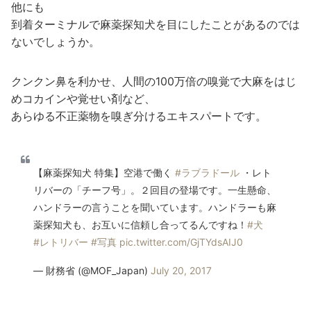
他にも
到着ターミナルで麻薬探知犬を目にしたことがあるのでは
ないでしょうか。
クンクン鼻を利かせ、人間の100万倍の嗅覚で大麻をはじ
めコカインや覚せい剤など、
あらゆる不正薬物を嗅ぎ分けるエキスパートです。
【麻薬探知犬 特集】空港で働く
#ラブラドール
・レト
リバーの「チーフ号」。２回目の登場です。一生懸命、
ハンドラーの言うことを聞いています。ハンドラーも麻
薬探知犬も、お互いに信頼し合ってるんですね！
#犬
#レトリバー
#写真
pic.twitter.com/GjTYdsAIJ0
— 財務省 (@MOF_Japan)
July 20, 2017