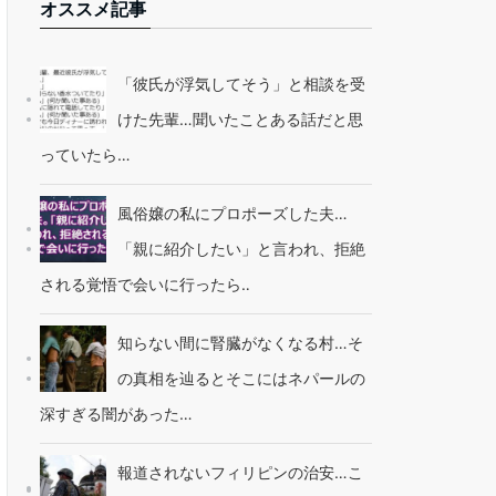
オススメ記事
「彼氏が浮気してそう」と相談を受
けた先輩…聞いたことある話だと思
っていたら…
風俗嬢の私にプロポーズした夫…
「親に紹介したい」と言われ、拒絶
される覚悟で会いに行ったら‥
知らない間に腎臓がなくなる村…そ
の真相を辿るとそこにはネパールの
深すぎる闇があった…
報道されないフィリピンの治安…こ