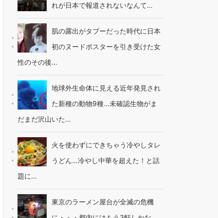
れが日本で報道されないなんて…
肌の露出がタブーだった時代に日本
初のヌードポスターを引き受けた女
性のその後…
地球外生命体に見える近年発見され
た新種の動物9種…未確認生物がま
だまだ沢山いた…
火を使わずにできちゃう冷やしタレ
うどん…冷やし中華を超えた！と話
題に…
東京のラーメン屋台が全滅の危機
に・・・都内にはもう3軒しかな