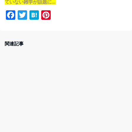
ていない雑学が話題に…
F
T
H
Pi
a
w
at
nt
c
itt
e
er
e
er
n
e
関連記事
b
a
st
o
o
k