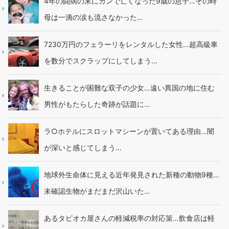
4年の闘病の末にガンで亡くなった9歳の息子…その時
母は一滴の涙も流さなかった…
7230万円のフェラーリをレンタルした女性…超高級車
を数分でスクラップにしてしまう…
生きることが困難な双子の少女…遠い異国の地に住む
男性がもたらした奇跡が話題に…
ラ○ホテルにスロットマシーンが置いてある理由…闇
が深いと感じてしまう…
地球外生命体に見える近年発見された新種の動物9種…
未確認生物がまだまだ沢山いた…
あるタピオカ屋さんの軽減税率の対応策…飲食店は軽