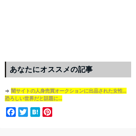
あなたにオススメの記事
⇒
闇サイトの人身売買オークションに出品された女性…
恐ろしい世界だと話題に…
F
T
H
Pi
a
w
at
nt
c
itt
e
er