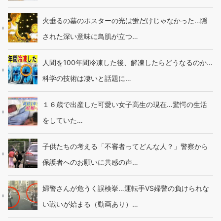
火垂るの墓のポスターの光は蛍だけじゃなかった…隠
された深い意味に鳥肌が立つ…
人間を100年間冷凍した後、解凍したらどうなるのか…
科学の技術は凄いと話題に…
１６歳で出産した可愛い女子高生の現在…驚愕の生活
をしていた…
子供たちの考える「不審者ってどんな人？」警察から
保護者へのお願いに共感の声…
婦警さんが危うく誤検挙…運転手VS婦警の負けられな
い戦いが始まる（動画あり）…