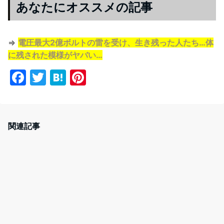
あなたにオススメの記事
⇒
電圧最大2億ボルトの雷を受け、生き残った人たち…体
に残された模様がヤバい…
F
T
H
Pi
a
w
at
nt
c
itt
e
er
e
er
n
e
関連記事
b
a
st
o
o
k