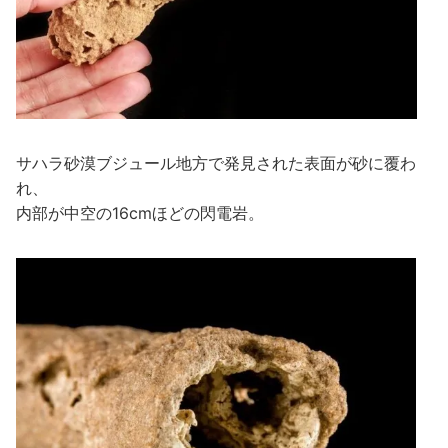
サハラ砂漠ブジュール地方で発見された表面が砂に覆わ
れ、
内部が中空の16cmほどの閃電岩。