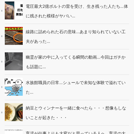
電圧最大2億ボルトの雷を受け、生き残った人たち…体
に残された模様がヤバい…
線路に詰められた石の意味…あまり知られていない工
夫があった…
幽霊が家の中に入ってくる瞬間の動画…今回はガチか
も話題に…
水族館職員の日常…シュールで未知な体験で溢れてい
た…
納豆とウィンナーを一緒に食べたら・・・想像もしな
いことが起きた・・・
育児が仕事よりも大変だと思っている人へ…育児の大