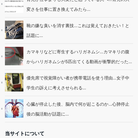
変さを仕事に置き換えてみたら…
靴の嫌な臭いを消す裏技…これは覚えておきたい！と
話題に…
カマキリなどに寄生するハリガネムシ…カマキリの腹
からハリガネムシが5匹出てくる動画が衝撃的だった…
優先席で視覚障がい者が携帯電話を使う理由…女子中
学生の訴えに考えさせられる…
心臓が停止した後、脳内で何が起こるのか…心肺停止
後の脳活動が話題に…
当サイトについて