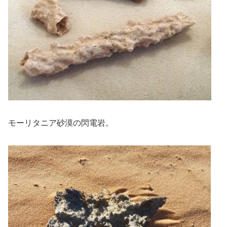
モーリタニア砂漠の閃電岩。