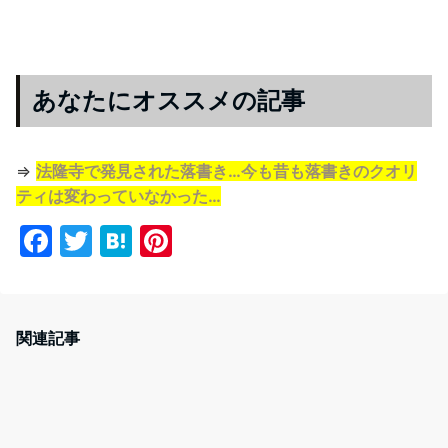
あなたにオススメの記事
⇒
法隆寺で発見された落書き…今も昔も落書きのクオリ
ティは変わっていなかった…
F
T
H
Pi
a
w
at
nt
c
itt
e
er
e
er
n
e
関連記事
b
a
st
o
o