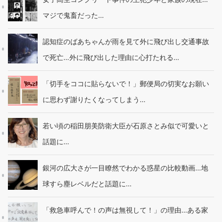
マジで鬼畜だった…
認知症のばあちゃんが雨を見て外に飛び出し交通事故
で死亡…外に飛び出した理由に心打たれる…
「切手をココに貼らないで！」郵便局の切実なお願い
に思わず謝りたくなってしまう…
若い頃の稲田朋美防衛大臣が石原さとみ似で可愛いと
話題に…
銀河の広大さが一目瞭然でわかる惑星の比較動画…地
球すら塵レベルだと話題に…
「救急車呼んで！の声は無視して！」の理由…ある家