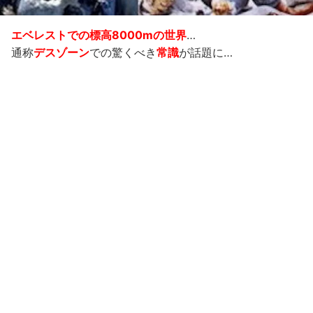
エベレストでの標高8000mの世界
…
通称
デスゾーン
での驚くべき
常識
が話題に…