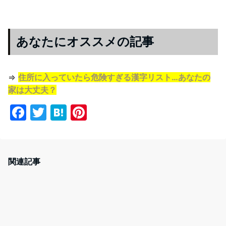
あなたにオススメの記事
⇒
住所に入っていたら危険すぎる漢字リスト…あなたの
家は大丈夫？
F
T
H
Pi
a
w
at
nt
c
itt
e
er
e
er
n
e
関連記事
b
a
st
o
o
k