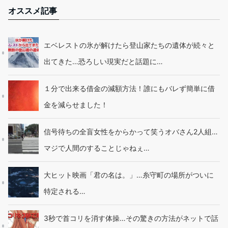
オススメ記事
エベレストの氷が解けたら登山家たちの遺体が続々と
出てきた…恐ろしい現実だと話題に…
１分で出来る借金の減額方法！誰にもバレず簡単に借
金を減らせました！
信号待ちの全盲女性をからかって笑うオバさん2人組…
マジで人間のすることじゃねぇ…
大ヒット映画「君の名は。」…糸守町の場所がついに
特定される…
3秒で首コリを消す体操…その驚きの方法がネットで話