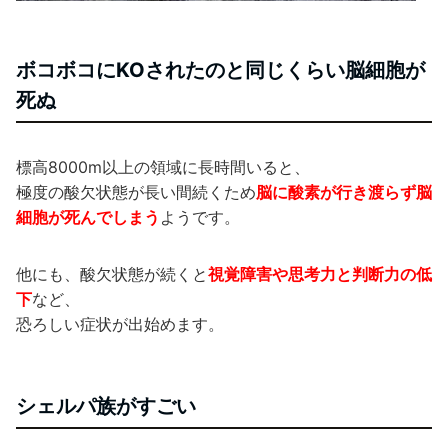
ボコボコにKOされたのと同じくらい脳細胞が
死ぬ
標高8000m以上の領域に長時間いると、
極度の酸欠状態が長い間続くため
脳に酸素が行き渡らず脳
細胞が死んでしまう
ようです。
他にも、酸欠状態が続くと
視覚障害や思考力と判断力の低
下
など、
恐ろしい症状が出始めます。
シェルパ族がすごい