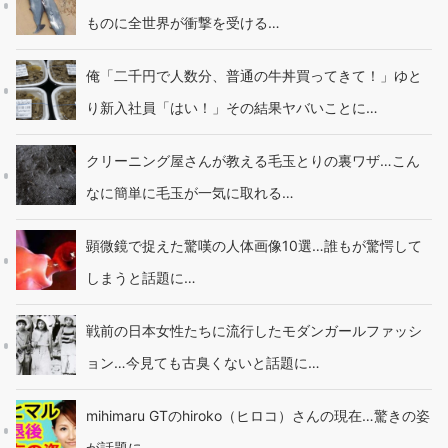
ものに全世界が衝撃を受ける…
俺「二千円で人数分、普通の牛丼買ってきて！」ゆと
り新入社員「はい！」その結果ヤバいことに…
クリーニング屋さんが教える毛玉とりの裏ワザ…こん
なに簡単に毛玉が一気に取れる…
顕微鏡で捉えた驚嘆の人体画像10選…誰もが驚愕して
しまうと話題に…
戦前の日本女性たちに流行したモダンガールファッシ
ョン…今見ても古臭くないと話題に…
mihimaru GTのhiroko（ヒロコ）さんの現在…驚きの姿
が話題に…