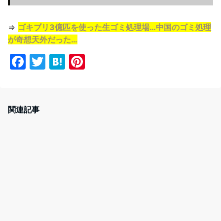
⇒
ゴキブリ3億匹を使った生ゴミ処理場…中国のゴミ処理
が奇想天外だった…
F
T
H
Pi
a
w
at
nt
c
itt
e
er
e
er
n
e
関連記事
b
a
st
o
o
k