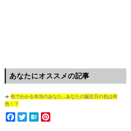
あなたにオススメの記事
⇒
色でわかる本当のあなた…あなたの誕生日の色は何
色！？
F
T
H
Pi
a
w
at
nt