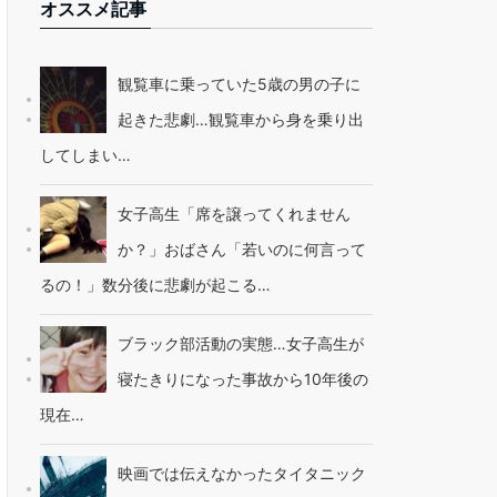
オススメ記事
観覧車に乗っていた5歳の男の子に
起きた悲劇…観覧車から身を乗り出
してしまい…
女子高生「席を譲ってくれません
か？」おばさん「若いのに何言って
るの！」数分後に悲劇が起こる…
ブラック部活動の実態…女子高生が
寝たきりになった事故から10年後の
現在…
映画では伝えなかったタイタニック