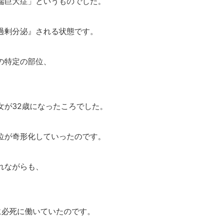
端巨大症」というものでした。
過剰分泌』される状態です。
の特定の部位、
女が32歳になったころでした。
位が奇形化していったのです。
れながらも、
。
に必死に働いていたのです。