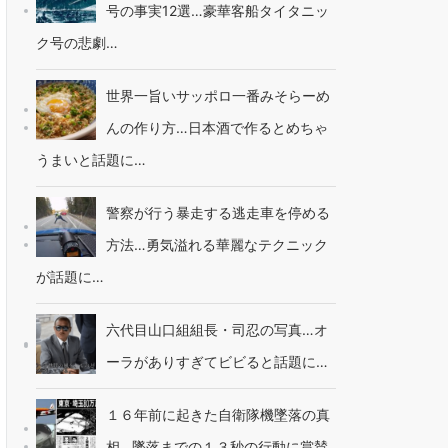
号の事実12選…豪華客船タイタニッ
ク号の悲劇…
世界一旨いサッポロ一番みそらーめ
んの作り方…日本酒で作るとめちゃ
うまいと話題に…
警察が行う暴走する逃走車を停める
方法…勇気溢れる華麗なテクニック
が話題に…
六代目山口組組長・司忍の写真…オ
ーラがありすぎてビビると話題に…
１６年前に起きた自衛隊機墜落の真
相…墜落までの１３秒の行動に賞賛