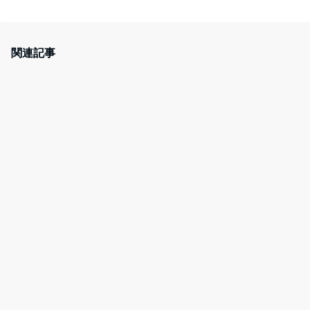
a
w
at
nt
c
itt
e
er
e
er
n
e
関連記事
b
a
st
o
o
k