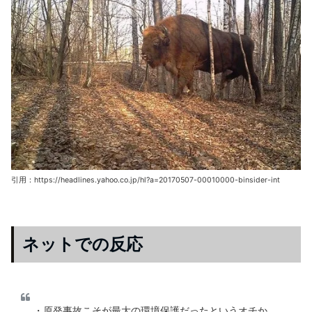
引用：https://headlines.yahoo.co.jp/hl?a=20170507-00010000-binsider-int
ネットでの反応
・原発事故こそが最大の環境保護だったというオチか