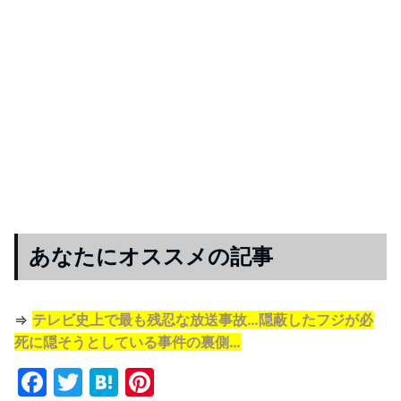
あなたにオススメの記事
⇒
テレビ史上で最も残忍な放送事故…隠蔽したフジが必
死に隠そうとしている事件の裏側…
F
T
H
Pi