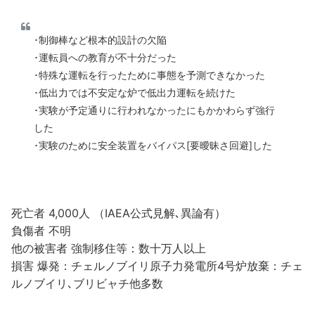
･制御棒など根本的設計の欠陥
･運転員への教育が不十分だった
･特殊な運転を行ったために事態を予測できなかった
･低出力では不安定な炉で低出力運転を続けた
･実験が予定通りに行われなかったにもかかわらず強行
した
･実験のために安全装置をバイパス[要曖昧さ回避]した
死亡者 4,000人 （IAEA公式見解､異論有）
負傷者 不明
他の被害者 強制移住等：数十万人以上
損害 爆発：チェルノブイリ原子力発電所4号炉放棄：チェ
ルノブイリ､ブリビャチ他多数